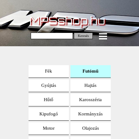
MPSshop.hu
Keresés
Fék
Futómű
Gyújtás
Hajtás
Hűtő
Karosszéria
Kipufogó
Kormányzás
Motor
Olajozás