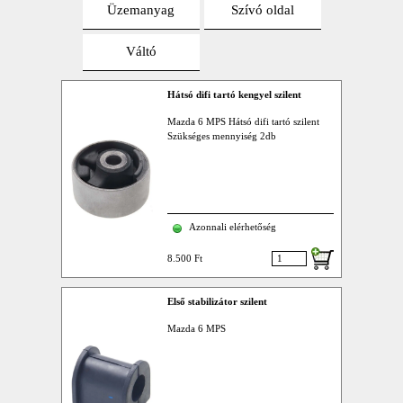
Üzemanyag
Szívó oldal
Váltó
Hátsó difi tartó kengyel szilent
Mazda 6 MPS Hátsó difi tartó szilent
Szükséges mennyiség 2db
Azonnali elérhetőség
8.500 Ft
Első stabilizátor szilent
Mazda 6 MPS