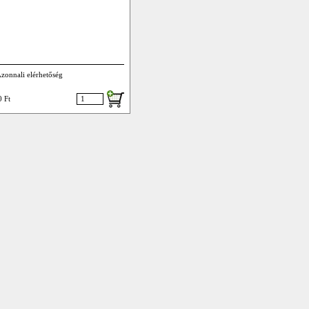
zonnali elérhetőség
 Ft