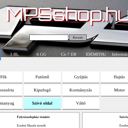
MPSshop.h
Keresés
3 BL
6 GG
Cx-7 ER
IDEMITSU
Informác
Fék
Futómű
Gyújtás
Hajtás
osszéria
Kipufogó
Kormányzás
Motor
manyag
Szívó oldal
Váltó
Folytószelepház tömítés
Szívós
Eredeti Mazda termék
Erede