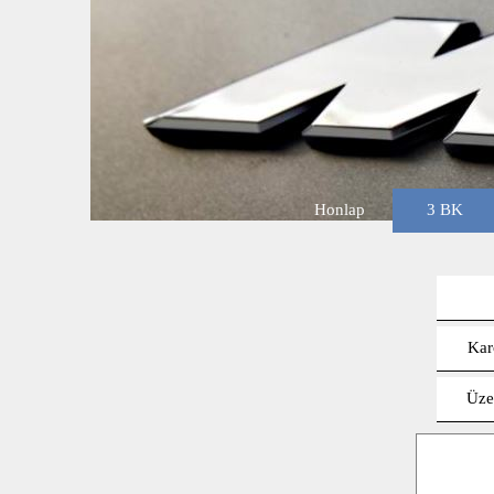
Honlap
3 BK
Kar
Üze