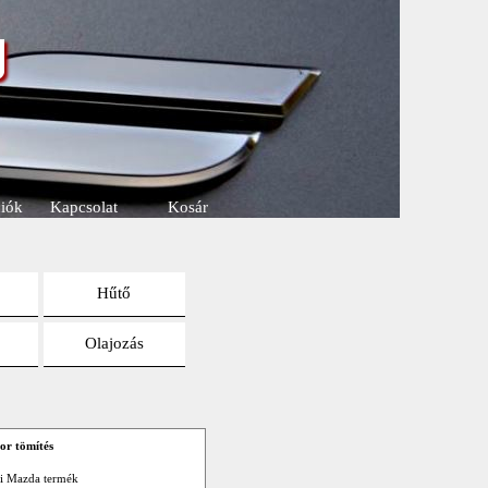
u
iók
Kapcsolat
Kosár
Hűtő
Olajozás
or tömítés
ti Mazda termék